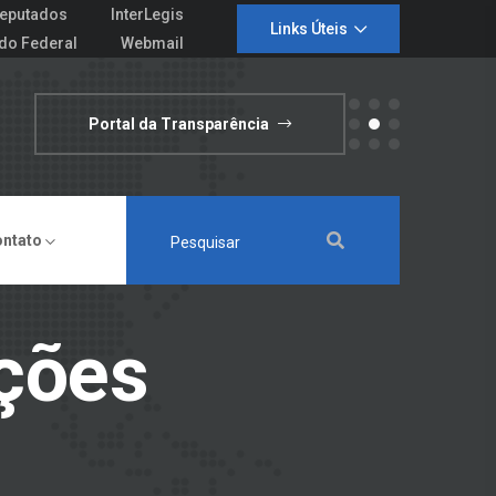
eputados
InterLegis
Links Úteis
do Federal
Webmail
Portal da Transparência
ontato
ações