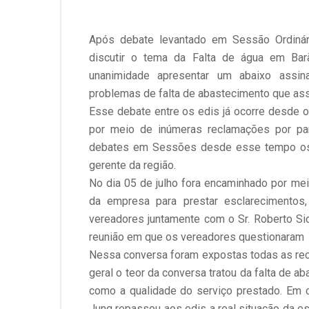
Após debate levantado em Sessão Ordinár
discutir o tema da Falta de água em Bar
unanimidade apresentar um abaixo assin
problemas de falta de abastecimento que asso
Esse debate entre os edis já ocorre desde 
por meio de inúmeras reclamações por pa
debates em Sessões desde esse tempo os 
gerente da região.
No dia 05 de julho fora encaminhado por m
da empresa para prestar esclarecimentos
vereadores juntamente com o Sr. Roberto S
reunião em que os vereadores questionaram 
Nessa conversa foram expostas todas as re
geral o teor da conversa tratou da falta de 
como a qualidade do serviço prestado. Em 
Jung repassou aos edis a real situação da e