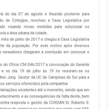
ia do dia 07 de agosto e Reunião posterior para
ão de Cotegipe, resolveu a Casa Legislativa por
ado visando novas medidas para solucionar os
la a área urbana da cidade.
o mês de junho de 2017 e chegou à Casa Legislativa
rte da população. Por este motivo após diversos
vereadores chegaram a conclusão em convocar o
eio do Ofício CM 046/2017 a convocação do Gerente
, e no dia 19 de julho às 19 hs reuniram-se os
idnei Jung Gestor da UC de Campinas do Sul para a
os serviços oferecidos pela companhia.
clamações existentes até o momento, sendo que em
abastecimento e as consequências da falta deste, bem
contra resposta o gestor da CORSAN Sr. Roberto S.
strutura da empresa no município que conta com 55%