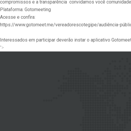
compromissos e a transparência convidamos você comunidade p
Plataforma: Gotomeeting
Acesse e confira:
https://www.gotomeet.me/vereadorescotegipe/audiência-públic
Interessados em participar deverão instar o aplicativo Gotomee
">