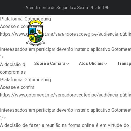
A decisão de fazer a reunião na forma online é em virtude 
Atendimento de Segunda à Sexta: 7h até 19h
compromissos e a transparência convidamos você comunidade p
Plataforma: Gotomeeting
Acesse e confira:
https://www.gotomeet.me/vereadorescotegipe/audiência-públic
Interessados em participar deverão instar o aplicativo Gotomee
">
Sobre a Câmara
Atos Oficiais
Transp
A decisão de fazer a reunião na forma online é em virtude 
compromissos e a transparência convidamos você comunidade p
Plataforma: Gotomeeting
Acesse e confira:
https://www.gotomeet.me/vereadorescotegipe/audiência-públic
Interessados em participar deverão instar o aplicativo Gotomee
"/>
A decisão de fazer a reunião na forma online é em virtude 