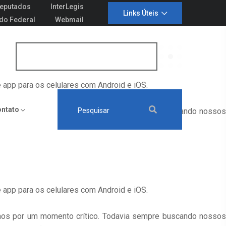
amos por um momento crítico. Todavia sempre buscando nossos
eputados
InterLegis
Links Úteis
tivo de Barão de Cotegipe.
do Federal
Webmail
Portal da Transparência
e app para os celulares com Android e iOS.
ontato
amos por um momento crítico. Todavia sempre buscando nossos
tivo de Barão de Cotegipe.
e app para os celulares com Android e iOS.
amos por um momento crítico. Todavia sempre buscando nossos