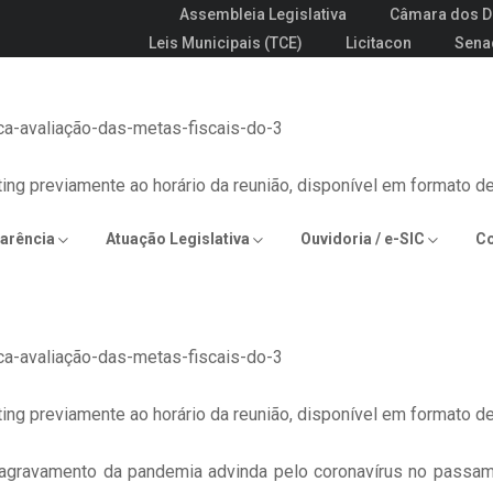
do agravamento da pandemia advinda pelo coronavírus no pass
Assembleia Legislativa
Câmara dos D
ara participar da 1ª Audiência Pública
online
do Poder Legisla
Leis Municipais (TCE)
Licitacon
Sena
Acesso: 10:22hrs
a-avaliação-das-metas-fiscais-do-3
Acessibilidade:
ting previamente ao horário da reunião, disponível em formato d
arência
Atuação Legislativa
Ouvidoria / e-SIC
C
do agravamento da pandemia advinda pelo coronavírus no pass
ara participar da 1ª Audiência Pública
online
do Poder Legisla
a-avaliação-das-metas-fiscais-do-3
ting previamente ao horário da reunião, disponível em formato d
do agravamento da pandemia advinda pelo coronavírus no pass