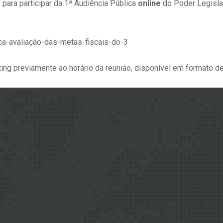
ara participar da 1ª Audiência Pública
online
do Poder Legisla
a-avaliação-das-metas-fiscais-do-3
ting previamente ao horário da reunião, disponível em formato d