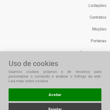
Licitações
Contratos
Moções
Portarias
Projetos de Lei
Uso de cookies
Requerimentos
Usamos cookies próprios e de terceiros para
personalizar o conteúdo e analisar o tráfego da web.
Leia mais sobre cookies
Aceitar
Privacidade de Dados
Mapa do Site
Copyright © 2026 - Câmara de Vereadores - Barão de Cotegipe /
Rejeitar