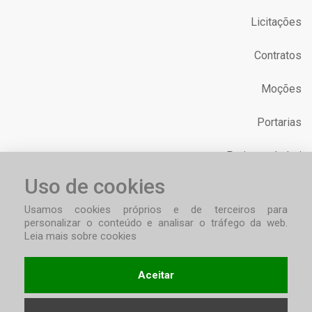
Licitações
Contratos
Moções
Portarias
Projetos de Lei
Uso de cookies
Requerimentos
Usamos cookies próprios e de terceiros para
personalizar o conteúdo e analisar o tráfego da web.
Leia mais sobre cookies
Aceitar
Privacidade de Dados
Mapa do Site
Copyright © 2026 - Câmara de Vereadores - Barão de Cotegipe /